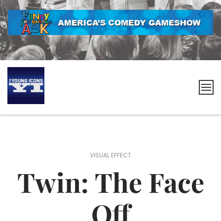
Skip
to
content
The
Young
Icons
VISUAL EFFECT
Twin: The Face
Off